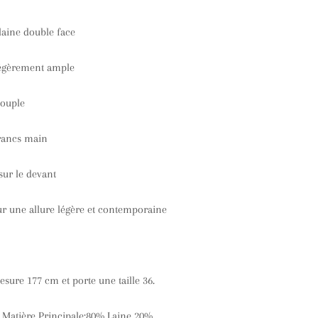
laine double face
légèrement ample
souple
francs main
sur le devant
r une allure légère et contemporaine
ure 177 cm et porte une taille 36.
 Matière Principale:80% Laine 20%