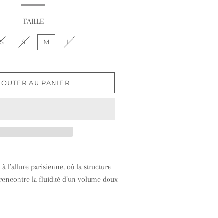
TAILLE
S
S
M
L
JOUTER AU PANIER
à l’allure parisienne, où la structure
rencontre la fluidité d’un volume doux