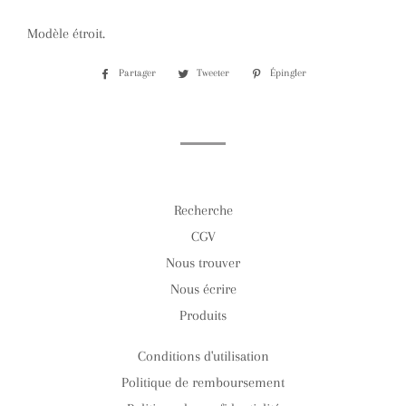
Modèle étroit.
Partager
Partager
Tweeter
Tweeter
Épingler
Épingler
sur
sur
sur
Facebook
Twitter
Pinterest
Recherche
CGV
Nous trouver
Nous écrire
Produits
Conditions d'utilisation
Politique de remboursement