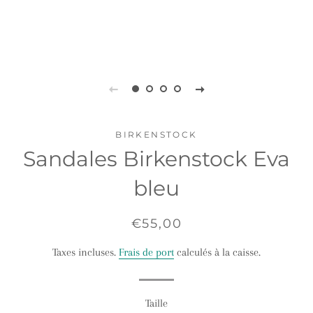
BIRKENSTOCK
Sandales Birkenstock Eva
bleu
Prix
Prix
€55,00
régulier
réduit
Taxes incluses.
Frais de port
calculés à la caisse.
Taille