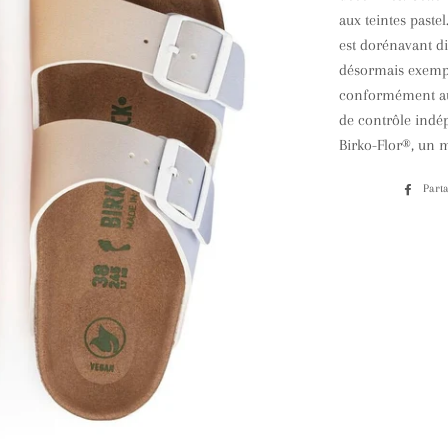
aux teintes paste
est dorénavant di
désormais exempt
conformément aux
de contrôle indép
Birko-Flor®, un m
Part