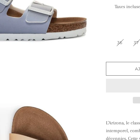
Taxes inclus
36
37
A
L’Arizona, le cl
intemporel, com
décennies. Cette