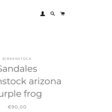
SE CONNECTER
RECHERCHER
PANIER
BIRKENSTOCK
Sandales
nstock arizona
urple frog
Prix
Prix
€90,00