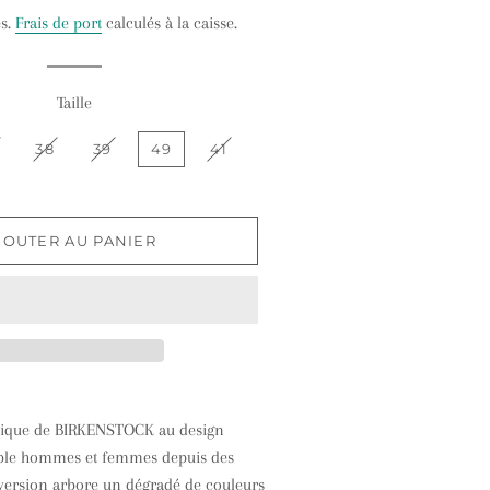
régulier
réduit
es.
Frais de port
calculés à la caisse.
Taille
38
39
49
41
JOUTER AU PANIER
assique de BIRKENSTOCK au design
ble hommes et femmes depuis des
 version arbore un dégradé de couleurs