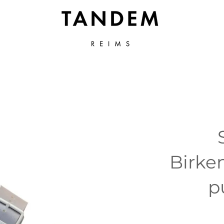
Birke
p