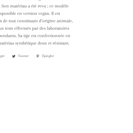
l. Son matériau a été revu ; ce modèle
sponible en version vegan. Il est
 de tout constituant d’origine animale,
 tests effectués par des laboratoires
endants. Sa tige est confectionnée en
atériau synthétique doux et résistant.
ager
Partager
Tweeter
Tweeter
Épingler
Épingler
sur
sur
sur
Facebook
Twitter
Pinterest