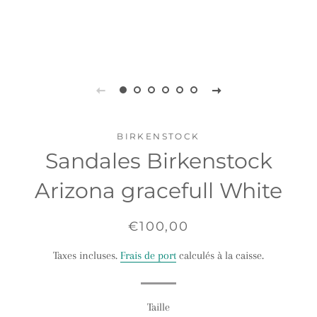
BIRKENSTOCK
Sandales Birkenstock
Arizona gracefull White
Prix
Prix
€100,00
régulier
réduit
Taxes incluses.
Frais de port
calculés à la caisse.
Taille