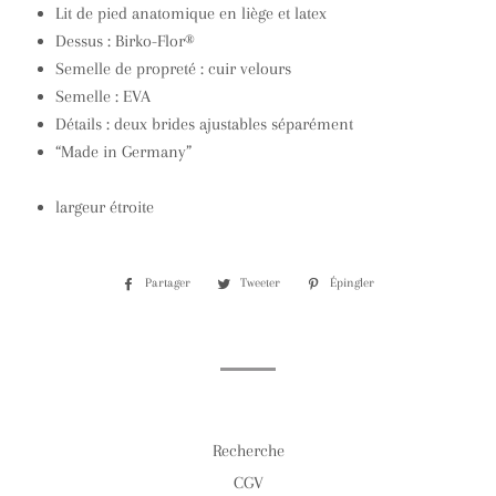
Lit de pied anatomique en liège et latex
Dessus : Birko-Flor®
Semelle de propreté : cuir velours
Semelle : EVA
Détails : deux brides ajustables séparément
“Made in Germany”
largeur étroite
Partager
Partager
Tweeter
Tweeter
Épingler
Épingler
sur
sur
sur
Facebook
Twitter
Pinterest
Recherche
CGV