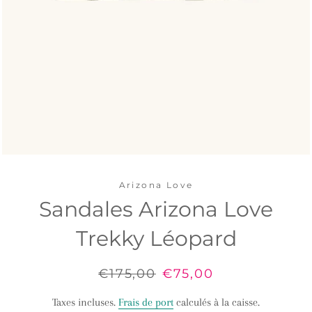
Arizona Love
Sandales Arizona Love
Trekky Léopard
Prix
€175,00
Prix
€75,00
régulier
réduit
Taxes incluses.
Frais de port
calculés à la caisse.