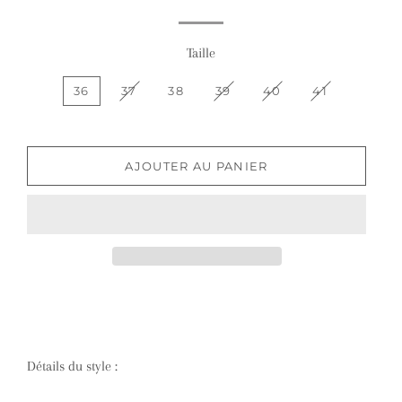
Taille
36
37
38
39
40
41
AJOUTER AU PANIER
Détails du style :