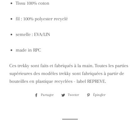
Tissu 100% coton
fil : 100% polyester recyclé
semelle : EVA/LIN
made in RPC
Ces trekky sont faits et fabriqués à la main. Toutes les parties
supérieures des modèles trekky sont fabriquées à partir de
bouteilles en plastique recyclées - label REPREVE.
Partager
Partager
Tweeter
Tweeter
Épingler
Épingler
sur
sur
sur
Facebook
Twitter
Pinterest