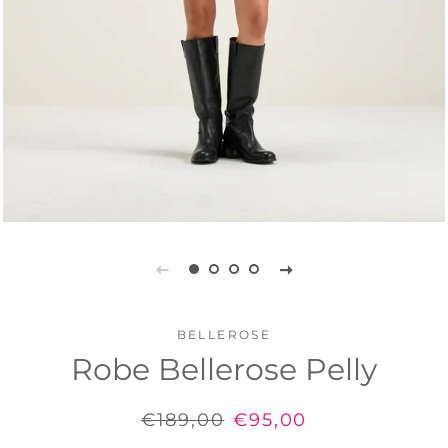
BELLEROSE
Robe Bellerose Pelly
Prix
€189,00
Prix
€95,00
régulier
réduit