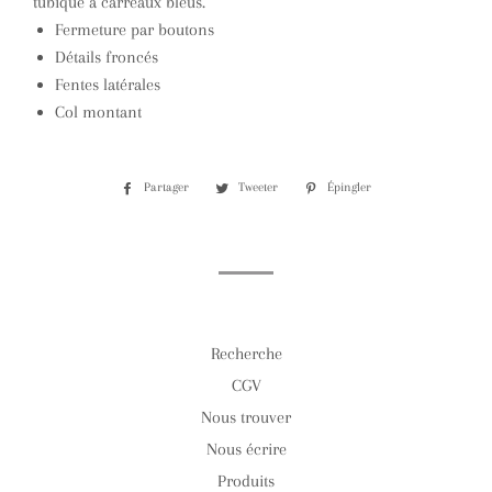
tubique à carreaux bleus.
Fermeture par boutons
Détails froncés
Fentes latérales
Col montant
Partager
Partager
Tweeter
Tweeter
Épingler
Épingler
sur
sur
sur
Facebook
Twitter
Pinterest
Recherche
CGV
Nous trouver
Nous écrire
Produits