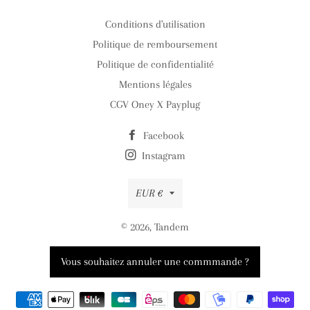
Conditions d'utilisation
Politique de remboursement
Politique de confidentialité
Mentions légales
CGV Oney X Payplug
Facebook
Instagram
Devise
EUR €
© 2026,
Tandem
Moyens
Vous souhaitez annuler une commmande ?
de
paiement