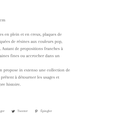
 cm
ges en plein et en creux, plaques de
quées de résines aux couleurs pop,
 Autant de propositions franches à
haines fines ou accrocher dans un
n propose in extenso une collection de
 prêtent à détourner les usages et
re histoire.
ager
Partager
Tweeter
Tweeter
Épingler
Épingler
sur
sur
sur
Facebook
Twitter
Pinterest