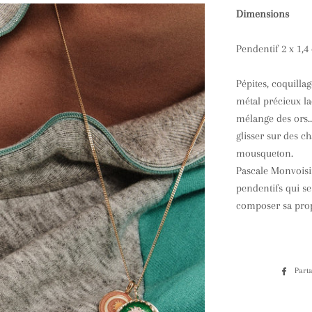
Dimensions
Pendentif 2 x 1,4
Pépites, coquilla
métal précieux la
mélange des ors…
glisser sur des c
mousqueton.
Pascale Monvoisi
pendentifs qui se
composer sa prop
Part