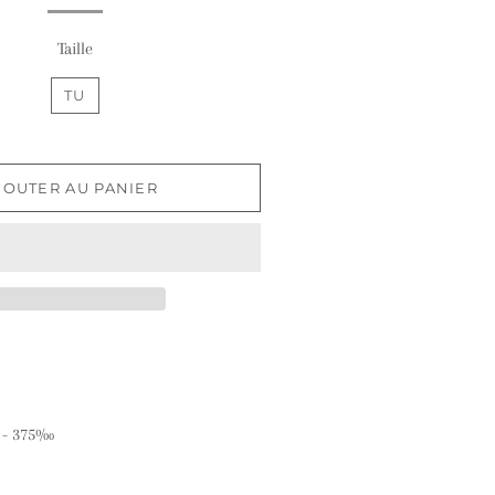
Taille
TU
JOUTER AU PANIER
s - 375‰