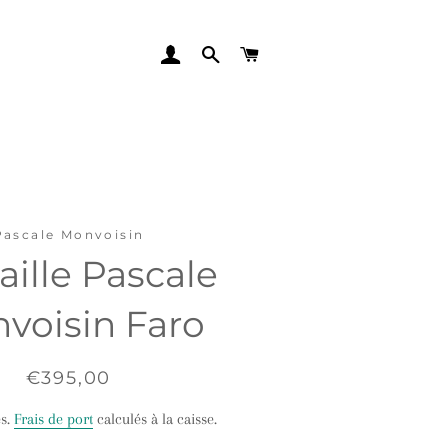
SE CONNECTER
RECHERCHER
PANIER
Pascale Monvoisin
ille Pascale
voisin Faro
Prix
Prix
€395,00
régulier
réduit
es.
Frais de port
calculés à la caisse.