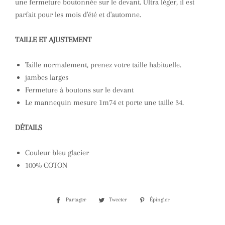
une fermeture boutonnée sur le devant. Ultra léger, il est
parfait pour les mois d'été et d'automne.
TAILLE ET AJUSTEMENT
Taille normalement, prenez votre taille habituelle.
jambes larges
Fermeture à boutons sur le devant
Le mannequin mesure 1m74 et porte une taille 34.
DÉTAILS
Couleur bleu glacier
100% COTON
Partager
Partager
Tweeter
Tweeter
Épingler
Épingler
sur
sur
sur
Facebook
Twitter
Pinterest