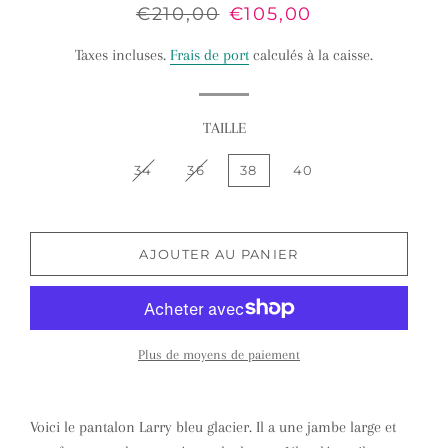
Prix
€210,00
Prix
€105,00
régulier
réduit
Taxes incluses.
Frais de port
calculés à la caisse.
TAILLE
34
36
38
40
AJOUTER AU PANIER
Plus de moyens de paiement
Voici le pantalon Larry bleu glacier. Il a une jambe large et