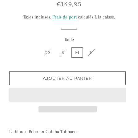
Prix
Prix
€149,95
régulier
réduit
Taxes incluses.
Frais de port
calculés à la caisse.
Taille
XS
S
M
L
AJOUTER AU PANIER
La blouse Bebo en Cohiba Tobbaco.