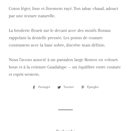
Coton léger, lisse et finement rayé. Ton tabac chaud, adouci
par une texture naturelle.
La broderie fleurit sur le devant avec des motifs floraux
rappelant la dentelle pressée. Les points de couture
contrastent avec la base sobre, discrète mais définie.
Nous l'avons associé à un pantalon large Romeo en velours
boue et à la ceinture Guadalupe — un équilibre entre couture
et esprit western.
Partager
Partager
Tweeter
Tweeter
Épingler
Épingler
sur
sur
sur
Facebook
Twitter
Pinterest