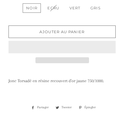
NOIR
ECRU
VERT
GRIS
AJOUTER AU PANIER
Jonc Torsadé en résine recouvert d'or jaune 750/1000.
Partager
Partager
Tweeter
Tweeter
Épingler
Épingler
sur
sur
sur
Facebook
Twitter
Pinterest