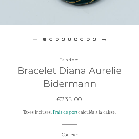
Tandem
Bracelet Diana Aurelie
Bidermann
Prix
Prix
€235,00
régulier
réduit
Taxes incluses.
Frais de port
calculés à la caisse.
Couleur