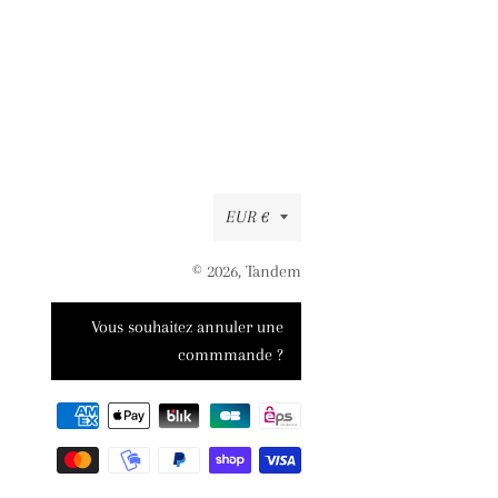
Devise
EUR €
© 2026,
Tandem
Moyens
Vous souhaitez annuler une
de
commmande ?
paiement