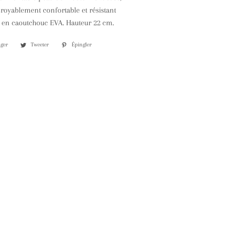
royablement confortable et résistant
 en caoutchouc EVA. Hauteur 22 cm.
ager
Partager
Tweeter
Tweeter
Épingler
Épingler
sur
sur
sur
Facebook
Twitter
Pinterest