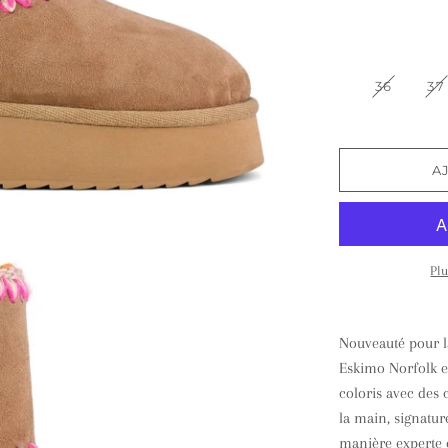
36
37
A
Pl
Nouveauté pour l
Eskimo Norfolk 
coloris avec des 
la main, signatu
manière experte 