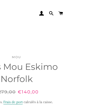
SE CONNECTER
RECHERCHER
PANIER
MOU
s Mou Eskimo
Norfolk
x
279,00
Prix
€140,00
ulier
réduit
es.
Frais de port
calculés à la caisse.