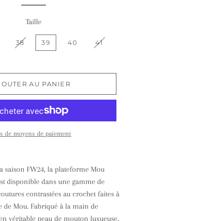
Taille
38
39
40
41
JOUTER AU PANIER
us de moyens de paiement
a saison FW24, la plateforme Mou
est disponible dans une gamme de
coutures contrastées au crochet faites à
re de Mou. Fabriqué à la main de
en véritable peau de mouton luxueuse,