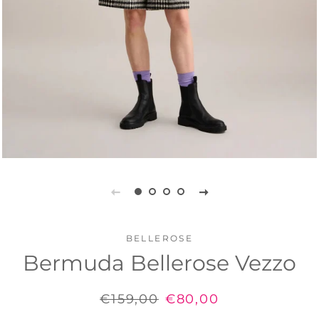
BELLEROSE
Bermuda Bellerose Vezzo
Prix
€159,00
Prix
€80,00
régulier
réduit