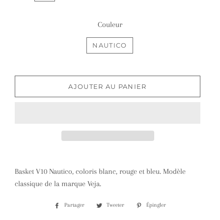
Couleur
NAUTICO
AJOUTER AU PANIER
Basket V10 Nautico, coloris blanc, rouge et bleu. Modèle
classique de la marque Veja.
Partager
Partager
Tweeter
Tweeter
Épingler
Épingler
sur
sur
sur