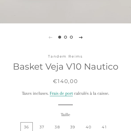
Tandem Reims
Basket Veja V10 Nautico
Prix
Prix
€140,00
régulier
réduit
Taxes incluses.
Frais de port
calculés à la caisse.
Taille
36
37
38
39
40
41