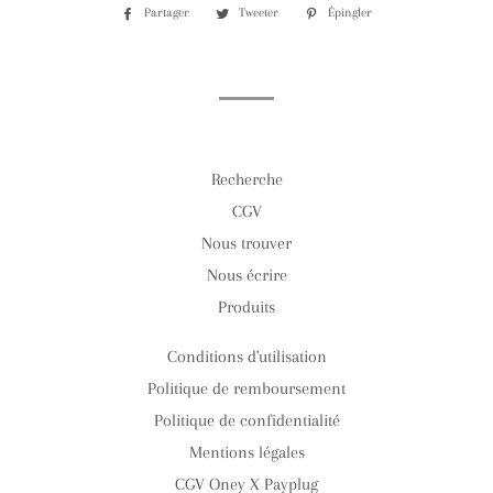
Partager
Partager
Tweeter
Tweeter
Épingler
Épingler
sur
sur
sur
Facebook
Twitter
Pinterest
Recherche
CGV
Nous trouver
Nous écrire
Produits
Conditions d'utilisation
Politique de remboursement
Politique de confidentialité
Mentions légales
CGV Oney X Payplug