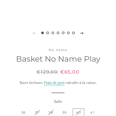
No name
Basket No Name Play
Prix
€129,00
Prix
€65,00
régulier
réduit
Taxes incluses.
Frais de port
calculés à la caisse.
Taille
36
37
38
39
40
41