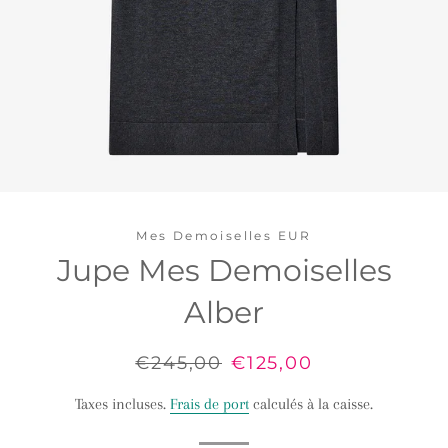
Mes Demoiselles EUR
Jupe Mes Demoiselles
Alber
Prix
€245,00
Prix
€125,00
régulier
réduit
Taxes incluses.
Frais de port
calculés à la caisse.